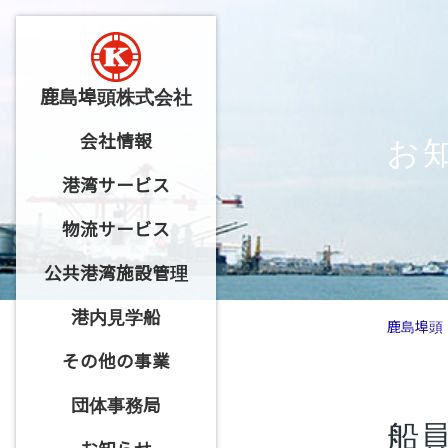
鹿島埠頭株式会社
お
会社情報
港湾サービス
物流サービス
公共港湾施設管理
港内見学船
鹿島埠頭
その他の事業
団体事務局
船