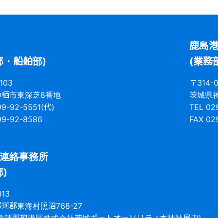
鹿島
部・船舶部)
(業務
103
〒314-0
神栖市東深芝8番地
茨城県神
99-92-5551(代)
TEL 02
99-92-8586
FAX 02
連絡事務所
)
113
珂郡東海村照沼768-27