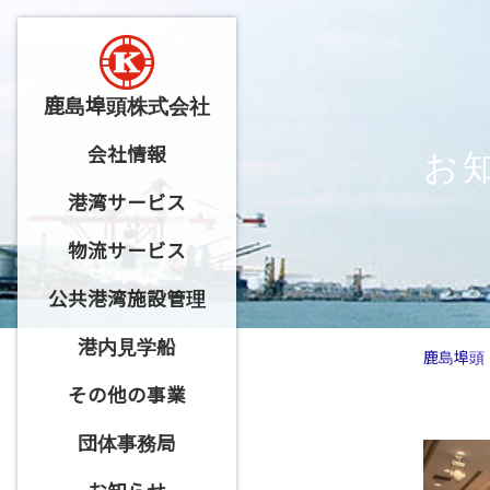
鹿島埠頭株式会社
お
会社情報
港湾サービス
物流サービス
公共港湾施設管理
港内見学船
鹿島埠頭
その他の事業
団体事務局