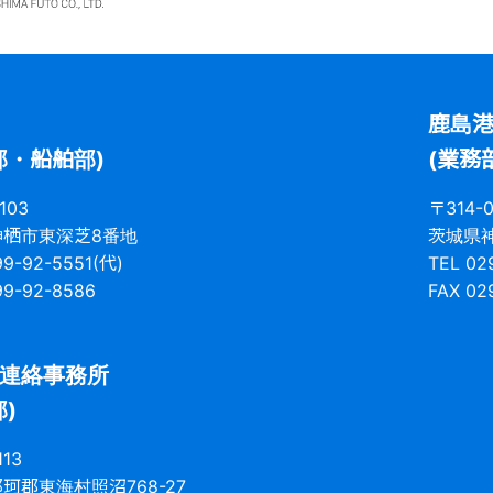
鹿島
部・船舶部)
(業務
103
〒314-0
神栖市東深芝8番地
茨城県神
99-92-5551(代)
TEL 02
99-92-8586
FAX 02
連絡事務所
)
113
珂郡東海村照沼768-27